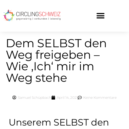
WAS IST CIRCLING?
Dem SELBST den
Weg freigeben –
Wie ‚Ich‘ mir im
Weg stehe
Samuel Schüpbach
April 14, 2021
Keine Kommentare
Unserem SELBST den