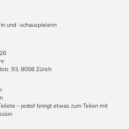
rin und -schauspielerin
026
hr
str. 93, 8008 Zürich
r
n
eilete – jede/r bringt etwas zum Teilen mit
ssion