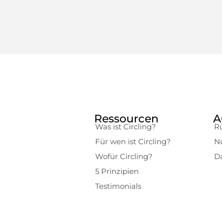
Ressourcen
A
Was ist Circling?
R
Für wen ist Circling?
N
Wofür Circling?
D
5 Prinzipien
Testimonials