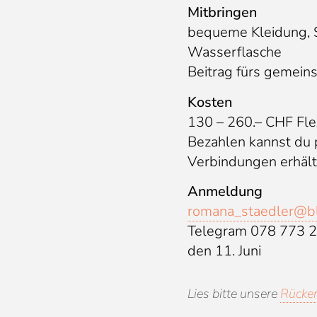
Mitbringen
bequeme Kleidung, S
Wasserflasche
Beitrag fürs gemein
Kosten
130 – 260.– CHF Fle
Bezahlen kannst du
Verbindungen erhält
Anmeldung
romana_staedler@b
Telegram 078 773 2
den 11. Juni
Lies bitte unsere
Rücke