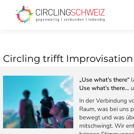
Circling trifft Improvisation
„Use what’s there“
l
Use what’s there…
u
In der Verbindung v
Raum, was bei uns pr
bewegt und was über
mitschwingt. Wir e